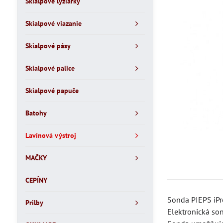
Skialpové lyžiarky
Skialpové viazanie
Skialpové pásy
Skialpové palice
Skialpové papuče
Batohy
Lavínová výstroj
MAČKY
CEPÍNY
Sonda PIEPS iPr
Prilby
Elektronická so