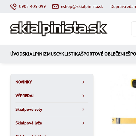
0905 405 099
eshop@skialpinista.sk
Doprava zdar
ÚVOD
SKIALPINIZMUS
CYKLISTIKA
ŠPORTOVÉ OBLEČENIE
ŠPO
NOVINKY
VÝPREDAJ
Skialpové sety
Skialpové lyže