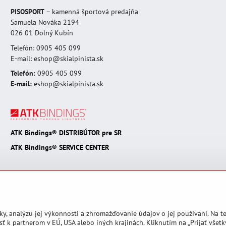
PISOSPORT
– kamenná športová predajňa
Samuela Nováka 2194
026 01 Dolný Kubín
Telefón: 0905 405 099
E-mail: eshop@skialpinista.sk
Telefón:
0905 405 099
E-mail:
eshop@skialpinista.sk
ATK Bindings® DISTRIBÚTOR pre SR
ATK Bindings® SERVICE CENTER
ky, analýzu jej výkonnosti a zhromažďovanie údajov o jej používaní. Na 
ť k partnerom v EÚ, USA alebo iných krajinách. Kliknutím na „Prijať všetk