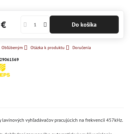
 €
Do košíka
 k Obľúbeným
Otázka k produktu
Doručenia
29061569
y lavínových vyhľadávačov pracujúcich na frekvencii 457kHz.