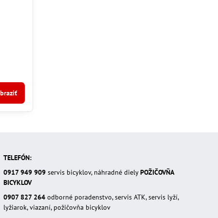
braziť
TELEFÓN:
0917 949 909
servis bicyklov, náhradné diely
POŽIČOVŇA
BICYKLOV
0907 827 264
odborné poradenstvo, servis ATK, servis lyží,
lyžiarok, viazaní, požičovňa bicyklov