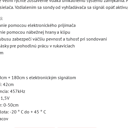
veľmi rýchle zostavenie vďaka unikátnemu systému zamykania. Po
elača. Vzdialením sa sondy od vyhľadávača sa signál opäť aktivuj
i:
anie pomocou elektronického prijímača
enie pomocou nábežnej hrany a klipu
tubusu zabezpečí väčšiu pevnosť a tuhosť pri sondovaní
pásky pre pohodlnú prácu v rukaviciach
cm
0cm + 180cm s elektronickým signálom
í: 42cm
encia: 457kHz
 1,5V
ie: 0-50cm
ota: -20 ° C do + 45 ° C
acov