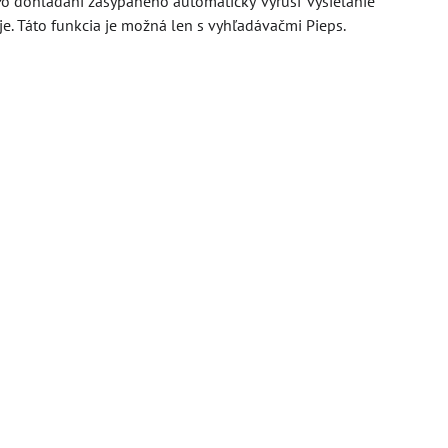
 dohľadaní zasypaného automaticky 'vyruší' vysielanie
e. Táto funkcia je možná len s vyhľadávačmi Pieps.