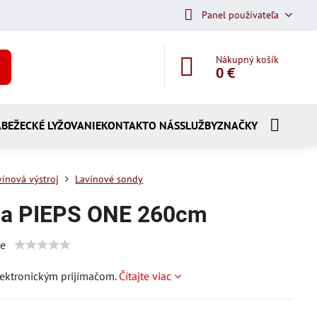
Panel používateľa
Nákupný košík
0 €
A
BEŽECKÉ LYŽOVANIE
KONTAKT
O NÁS
SLUŽBY
ZNAČKY
vínová výstroj
Lavínové sondy
a PIEPS ONE 260cm
ie
lektronickým prijímačom.
Čítajte viac