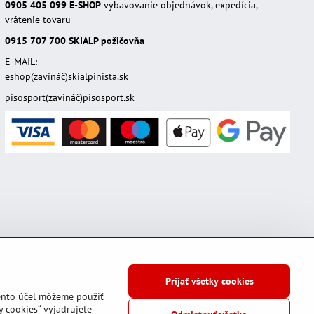
0905 405 099
E-SHOP
vybavovanie objednávok, expedícia,
vrátenie tovaru
0915 707 700
SKIALP požičovňa
E-MAIL:
eshop(zavináč)skialpinista.sk
pisosport(zavináč)pisosport.sk
Prijať všetky cookies
tento účel môžeme použiť
y cookies“ vyjadrujete