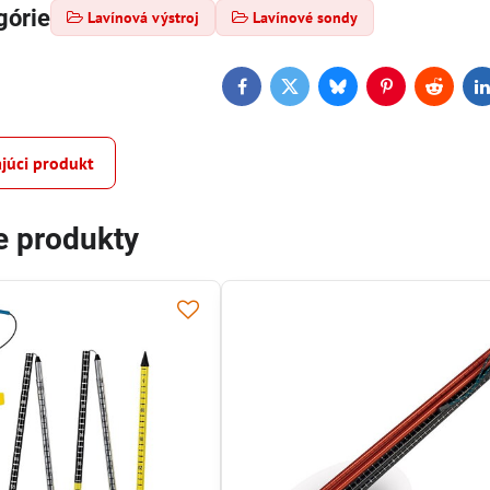
górie
Lavínová výstroj
Lavínové sondy
Facebook
Twitter
Bluesky
Pinterest
Reddit
L
júci produkt
e produkty