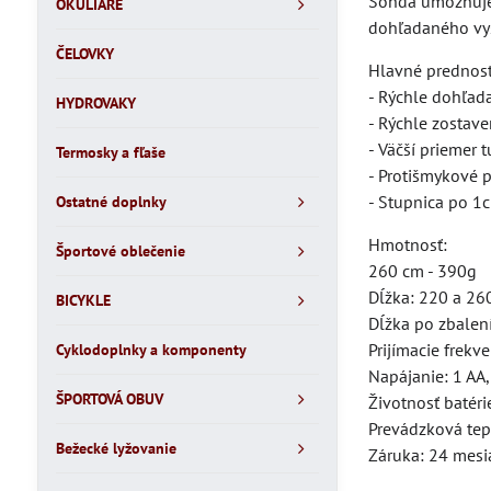
Sonda umožňuje 
OKULIARE
dohľadaného vysi
ČELOVKY
Hlavné prednost
- Rýchle dohľad
HYDROVAKY
- Rýchle zostav
- Väčší priemer 
Termosky a fľaše
- Protišmykové 
- Stupnica po 1
Ostatné doplnky
Hmotnosť:
Športové oblečenie
260 cm - 390g
Dĺžka: 220 a 26
BICYKLE
Dĺžka po zbalen
Prijímacie frekv
Cyklodoplnky a komponenty
Napájanie: 1 AA,
ŠPORTOVÁ OBUV
Životnosť batér
Prevádzková tepl
Bežecké lyžovanie
Záruka: 24 mesi