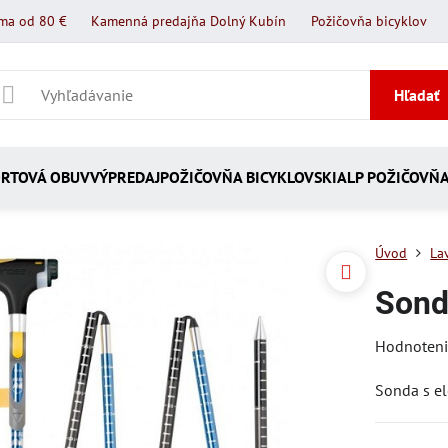
ma od 80 €
Kamenná predajňa Dolný Kubín
Požičovňa bicyklov
Hľadať
RTOVÁ OBUV
VÝPREDAJ
POŽIČOVŇA BICYKLOV
SKIALP POŽIČOVŇ
Úvod
La
Sond
Hodnoten
Sonda s e