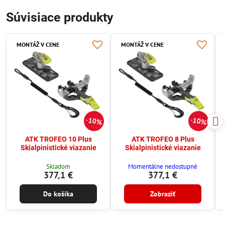
Súvisiace produkty
MONTÁŽ V CENE
MONTÁŽ V CENE
10%
10%
ATK TROFEO 10 Plus
ATK TROFEO 8 Plus
Skialpinistické viazanie
Skialpinistické viazanie
Skladom
Momentálne nedostupné
377,1 €
377,1 €
Do košíka
Zobraziť