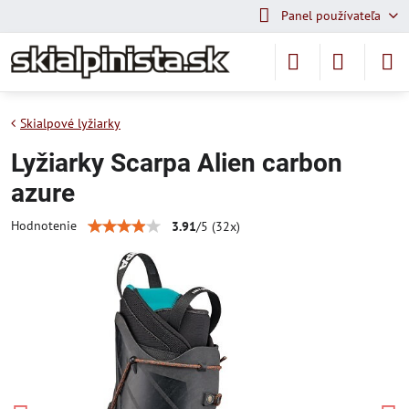
Panel používateľa
Skialpové lyžiarky
Lyžiarky Scarpa Alien carbon
azure
Hodnotenie
3.91
/
5
(
32
x)