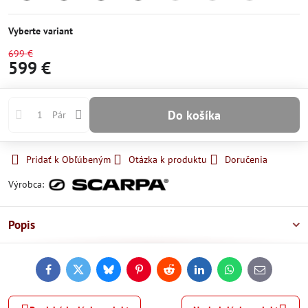
Skladom
Skladom
Skladom
Skladom
Momentálne
Momentálne
Momentá
nedostupné
nedostupné
nedostu
Vyberte variant
699 €
599 €
Do košíka
Pár
Pridať k Obľúbeným
Otázka k produktu
Doručenia
Výrobca:
Popis
Facebook
Twitter
Bluesky
Pinterest
Reddit
LinkedIn
WhatsApp
E-
mail