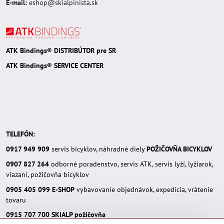
E-mail:
eshop@skialpinista.sk
ATK Bindings® DISTRIBÚTOR pre SR
ATK Bindings® SERVICE CENTER
TELEFÓN:
0917 949 909
servis bicyklov, náhradné diely
POŽIČOVŇA BICYKLOV
0907 827 264
odborné poradenstvo, servis ATK, servis lyží, lyžiarok,
viazaní, požičovňa bicyklov
0905 405 099
E-SHOP
vybavovanie objednávok, expedícia, vrátenie
tovaru
0915 707 700
SKIALP požičovňa