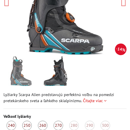
14%
Lyžiarky Scarpa Alien predstavujú perfektnú voľbu na pomedzí
pretekárskeho sveta a ľahkého skialpinizmu.
Čítajte viac
Veľkosť lyžiarky
240
250
260
270
280
290
300