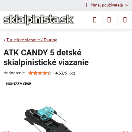
Panel používateľa
Turistické viazanie / Touring
ATK CANDY 5 detské
skialpinistické viazanie
Hodnotenie
4.33
/
5
(
6
x)
MONTÁŽ V CENE