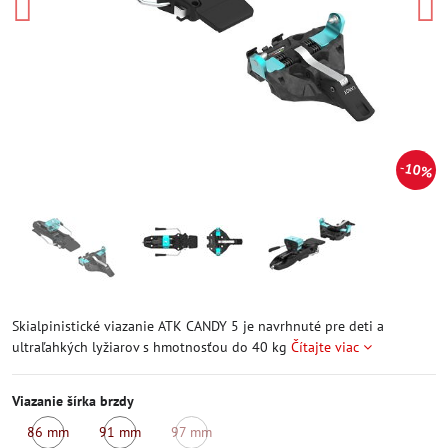
10%
Skialpinistické viazanie ATK CANDY 5 je navrhnuté pre deti a
ultraľahkých lyžiarov s hmotnosťou do 40 kg
Čítajte viac
Viazanie šírka brzdy
86 mm
91 mm
97 mm