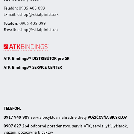
Telefón: 0905 405 099
E-mail: eshop@skialpinista.sk
Telefón:
0905 405 099
E-mail:
eshop@skialpinista.sk
ATK Bindings® DISTRIBÚTOR pre SR
ATK Bindings® SERVICE CENTER
TELEFÓN:
0917 949 909
servis bicyklov, náhradné diely
POŽIČOVŇA BICYKLOV
0907 827 264
odborné poradenstvo, servis ATK, servis lyží, lyžiarok,
viazaní, požičovňa bicyklov