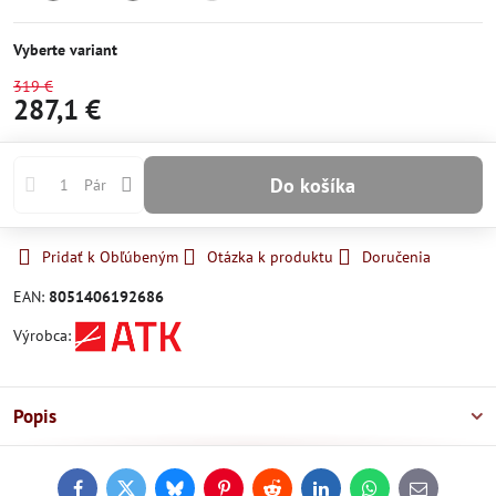
Skladom
Skladom
Momentálne
nedostupné
Vyberte variant
319 €
287,1 €
Do košíka
Pár
Pridať k Obľúbeným
Otázka k produktu
Doručenia
EAN:
8051406192686
Výrobca:
Popis
Facebook
Twitter
Bluesky
Pinterest
Reddit
LinkedIn
WhatsApp
E-