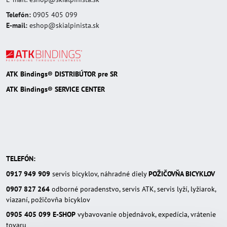
Telefón:
0905 405 099
E-mail:
eshop@skialpinista.sk
ATK Bindings® DISTRIBÚTOR pre SR
ATK Bindings® SERVICE CENTER
TELEFÓN:
0917 949 909
servis bicyklov, náhradné diely
POŽIČOVŇA BICYKLOV
0907 827 264
odborné poradenstvo, servis ATK, servis lyží, lyžiarok,
viazaní, požičovňa bicyklov
0905 405 099
E-SHOP
vybavovanie objednávok, expedícia, vrátenie
tovaru