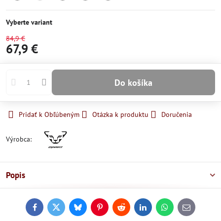
Skladom
Momentálne
Skladom
Skladom
Skladom
nedostupné
Vyberte variant
84,9 €
67,9 €
Do košíka
Pridať k Obľúbeným
Otázka k produktu
Doručenia
Výrobca:
Popis
Facebook
Twitter
Bluesky
Pinterest
Reddit
LinkedIn
WhatsApp
E-
mail