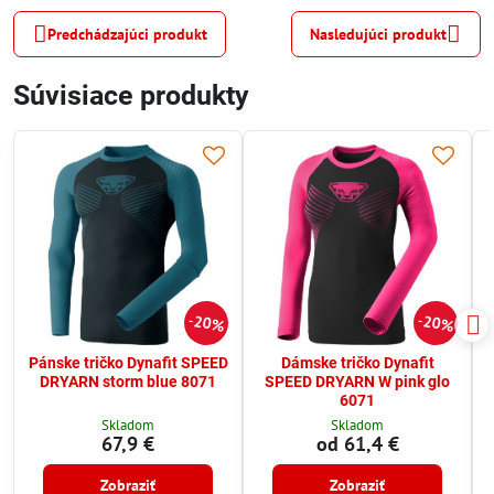
Predchádzajúci produkt
Nasledujúci produkt
Súvisiace produkty
20%
20%
Pánske tričko Dynafit SPEED
Dámske tričko Dynafit
DRYARN storm blue 8071
SPEED DRYARN W pink glo
6071
Skladom
Skladom
67,9 €
od 61,4 €
Zobraziť
Zobraziť