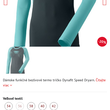
20%
Dámske funkčné bezšvové termo tričko Dynafit Speed Dryarn.
Čítajte
viac
Veľkosť textil
34
36
38
40
42