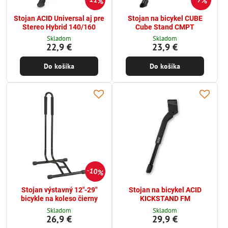
11%
7%
Stojan ACID Universal aj pre
Stojan na bicykel CUBE
Stereo Hybrid 140/160
Cube Stand CMPT
Skladom
Skladom
22,9 €
23,9 €
Do košíka
Do košíka
10%
Stojan výstavný 12"-29"
Stojan na bicykel ACID
bicykle na koleso čierny
KICKSTAND FM
Skladom
Skladom
26,9 €
29,9 €