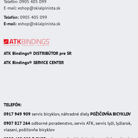
Telefón: 0905 405 099
E-mail: eshop@skialpinista.sk
Telefón:
0905 405 099
E-mail:
eshop@skialpinista.sk
ATK Bindings® DISTRIBÚTOR pre SR
ATK Bindings® SERVICE CENTER
TELEFÓN:
0917 949 909
servis bicyklov, náhradné diely
POŽIČOVŇA BICYKLOV
0907 827 264
odborné poradenstvo, servis ATK, servis lyží, lyžiarok,
viazaní, požičovňa bicyklov