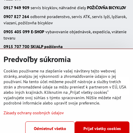
0917 949 909
servis bicyklov, náhradné diely
POŽIČOVŇA BICYKLOV
0907 827 264
odborné poradenstvo, servis ATK, servis lyží, lyžiarok,
viazaní, požičovňa bicyklov
0905 405 099
E-SHOP
vybavovanie objednávok, expedícia, vrátenie
tovaru
0915 707 700
SKIALP požičovňa
E-MAIL:
Predvoľby súkromia
eshop(zavináč)skialpinista.sk
pisosport(zavináč)pisosport.sk
Cookies používame na zlepšenie vašej návštevy tejto webovej
stránky, analýzu jej výkonnosti a zhromažďovanie údajov o jej
používaní. Na tento účel môžeme použiť nástroje a služby tretích
strán a zhromaždené údaje sa môžu preniesť k partnerom v EÚ, USA
alebo iných krajinách. Kliknutím na „Prijať všetky cookies“
vyjadrujete svoj súhlas s týmto spracovaním. Nižšie môžete nájsť
podrobné informácie alebo upraviť svoje preferencie.
Zásady ochrany osobných údajov
©
2026
Copyright
Predvoľby súkromia
Zásady ochrany osobných údajov
Odmietnuť všetko
Prijať všetky cookies
Podmienky používania
Stav objednávky