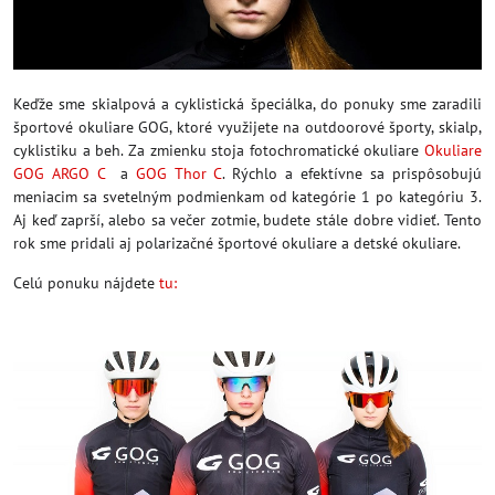
Keďže sme skialpová a cyklistická špeciálka, do ponuky sme zaradili
športové okuliare GOG, ktoré využijete na outdoorové športy, skialp,
cyklistiku a beh. Za zmienku stoja fotochromatické okuliare
Okuliare
GOG ARGO C
a
GOG Thor C
. Rýchlo a efektívne sa prispôsobujú
meniacim sa svetelným podmienkam od kategórie 1 po kategóriu 3.
Aj keď zaprší, alebo sa večer zotmie, budete stále dobre vidieť. Tento
rok sme pridali aj polarizačné športové okuliare a detské okuliare.
Celú ponuku nájdete
tu: