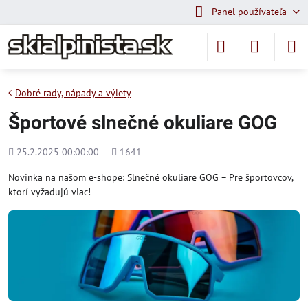
Panel používateľa
Dobré rady, nápady a výlety
Športové slnečné okuliare GOG
Pridané
Počet
25.2.2025 00:00:00
1641
zobrazení
Novinka na našom e-shope: Slnečné okuliare GOG – Pre športovcov,
ktorí vyžadujú viac!