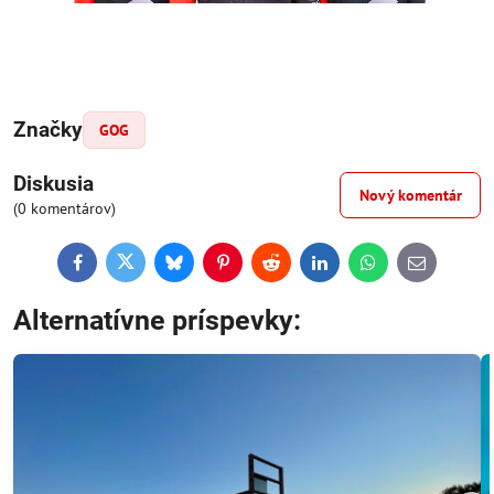
Značky
GOG
Diskusia
Nový komentár
(0 komentárov)
Facebook
Twitter
Bluesky
Pinterest
Reddit
LinkedIn
WhatsApp
E-
mail
Alternatívne príspevky: