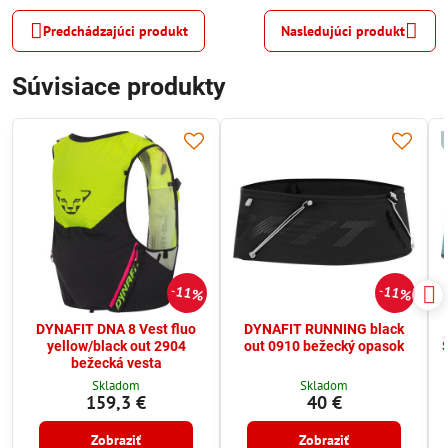
Predchádzajúci produkt
Nasledujúci produkt
Súvisiace produkty
11%
11%
DYNAFIT DNA 8 Vest fluo
DYNAFIT RUNNING black
yellow/black out 2904
out 0910 bežecký opasok
bežecká vesta
Skladom
Skladom
159,3 €
40 €
Zobraziť
Zobraziť