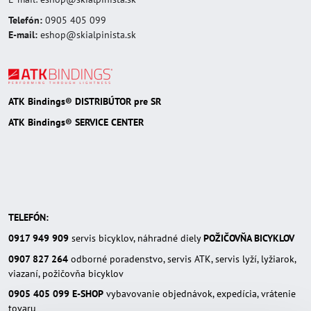
Telefón:
0905 405 099
E-mail:
eshop@skialpinista.sk
ATK Bindings® DISTRIBÚTOR pre SR
ATK Bindings® SERVICE CENTER
TELEFÓN:
0917 949 909
servis bicyklov, náhradné diely
POŽIČOVŇA BICYKLOV
0907 827 264
odborné poradenstvo, servis ATK, servis lyží, lyžiarok,
viazaní, požičovňa bicyklov
0905 405 099
E-SHOP
vybavovanie objednávok, expedícia, vrátenie
tovaru