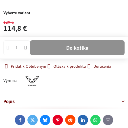
Momentálne
nedostupné
Vyberte variant
129 €
114,8 €
Do košíka
Pridať k Obľúbeným
Otázka k produktu
Doručenia
Výrobca:
Popis
Facebook
Twitter
Bluesky
Pinterest
Reddit
LinkedIn
WhatsApp
E-
mail